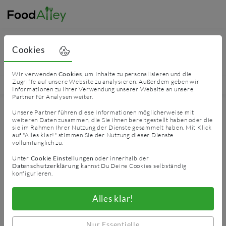
Pizza Grillhaus Ofterdingen
Cookies
Pasta, Pizza, Kebap, Baguettes und vieles mehr
bei Pizza Grillhaus Ofterdingen
Wir verwenden
Cookies
, um Inhalte zu personalisieren und die
Zugriffe auf unsere Website zu analysieren. Außerdem geben wir
PIZZA
PASTA
KEBAP
Informationen zu Ihrer Verwendung unserer Website an unsere
Partner für Analysen weiter.
Öffnungszeiten
Unsere Partner führen diese Informationen möglicherweise mit
weiteren Daten zusammen, die Sie ihnen bereitgestellt haben oder die
Montag
11:00
-
22:00
sie im Rahmen Ihrer Nutzung der Dienste gesammelt haben. Mit Klick
auf "Alles klar!" stimmen Sie der Nutzung dieser Dienste
vollumfänglich zu.
Dienstag
11:00
-
22:00
Unter
Cookie Einstellungen
oder innerhalb der
Mittwoch
Datenschutzerklärung
kannst Du Deine Cookies selbständig
geschlossen
konfigurieren.
Donnerstag
11:00
-
22:00
Alles klar!
Freitag
11:00
-
22:00
Nur Essentielle
Samstag
11:00
-
22:00