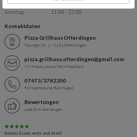
Sonntag
11:00
-
22:00
Kontaktdaten
Pizza Grillhaus Ofterdingen
Tübinger Str.
1
,
72131
Ofterdingen
pizza.grillhaus.ofterdingen@gmail.com
Wir freuen uns auf Dein Feedback
07473/3782200
Für telefonische Rückfragen
Bewertungen
Lass Dich überzeugen
bestes Essen weit und breit